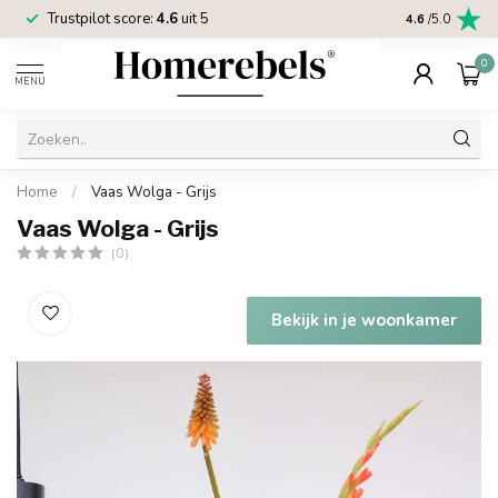
Trustpilot score:
4.6
uit 5
2 jaar
Homereb
4.6
/5.0
0
MENU
Home
/
Vaas Wolga - Grijs
Vaas Wolga - Grijs
(0)
Bekijk in je woonkamer