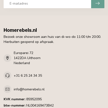
Homerebels.nl
Bezoek onze showroom aan huis van di-wo-do 11:00 t/m 20:00.
Hierbuiten geopend op afspraak.
Europarei 72
1422DA Uithoorn
Nederland
+31 6 25 24 34 35
info@homerebels.nl
KVK nummer:
85952095
btw-nummer:
NL004169473B42