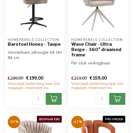
HOMEREBELS COLLECTION
HOMEREBELS COLLECTION
Barstoel Honey - Taupe
Wave Chair - Ultra
Beige - 360° draaiend
Verstelbare zithoogte 64 t/m
frame
84 cm.
Per stuk verkrijgbaar.
€199,00
€159,00
€299,00
€219,00
Voorraad onderweg naar ons
Voorraad onderweg naar ons
magazijn, reserveer nu.
magazijn, reserveer nu.
BESPAAR €80
PRE-ORDER
-37%
-17%