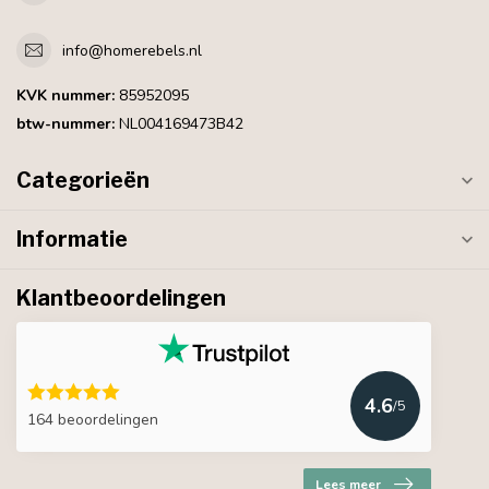
info@homerebels.nl
KVK nummer:
85952095
btw-nummer:
NL004169473B42
Categorieën
Informatie
Klantbeoordelingen
4.6
/5
164 beoordelingen
Lees meer