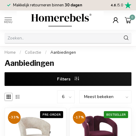
Makkelijk retourneren binnen
30 dagen
Trustpilot sco
4.6
/5.0
0
MENU
Home
/
Collectie
/
Aanbiedingen
Aanbiedingen
Filters
PRE-ORDER
BESTSELLER
-33%
-17%