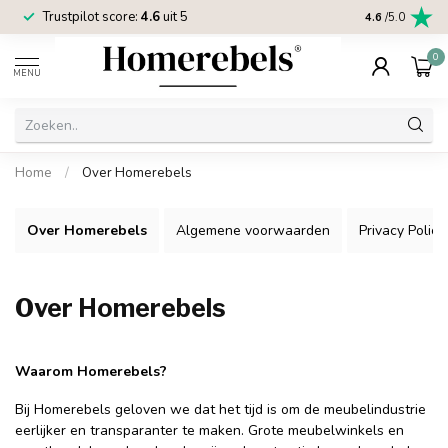
Trustpilot score:
4.6
uit 5
2 jaar
Homereb
4.6
/5.0
0
MENU
Home
/
Over Homerebels
Over Homerebels
Algemene voorwaarden
Privacy Policy
Over Homerebels
Waarom Homerebels?
Bij Homerebels geloven we dat het tijd is om de meubelindustrie
eerlijker en transparanter te maken. Grote meubelwinkels en