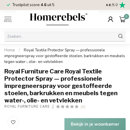
Trustpilot score:
4.6
uit 5
2 jaar
Homereb
4.6
/5.0
0
MENU
Home
/
Royal Textile Protector Spray — professionele
impregneerspray voor gestoffeerde stoelen, barkrukken en meubels
tegen water-, olie- en vetvlekken
Royal Furniture Care Royal Textile
Protector Spray — professionele
impregneerspray voor gestoffeerde
stoelen, barkrukken en meubels tegen
water-, olie- en vetvlekken
(0)
ROYAL FURNITURE CARE
Bekijk in je woonkamer