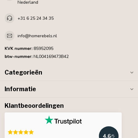
Nederland
+31 6 25 24 34 35
info@homerebels.nl
KVK nummer:
85952095
btw-nummer:
NL004169473B42
Categorieën
Informatie
Klantbeoordelingen
4.6
/5