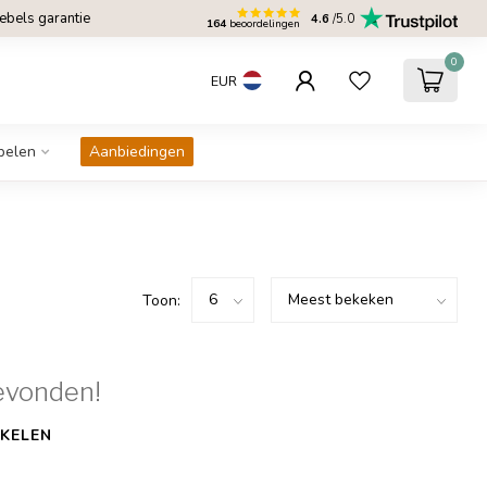
bels garantie
4.6
/5.0
164
beoordelingen
0
EUR
belen
Aanbiedingen
Toon:
evonden!
KELEN