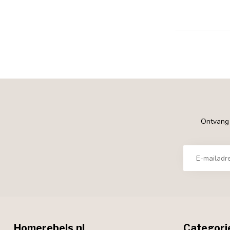
Ontvang €
Homerebels.nl
Categori