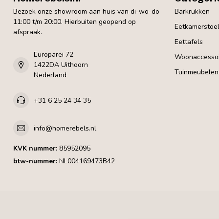
Bezoek onze showroom aan huis van di-wo-do
Barkrukken
11:00 t/m 20:00. Hierbuiten geopend op
Eetkamerstoe
afspraak.
Eettafels
Europarei 72
Woonaccessoi
1422DA Uithoorn
Tuinmeubelen
Nederland
+31 6 25 24 34 35
info@homerebels.nl
KVK nummer:
85952095
btw-nummer:
NL004169473B42