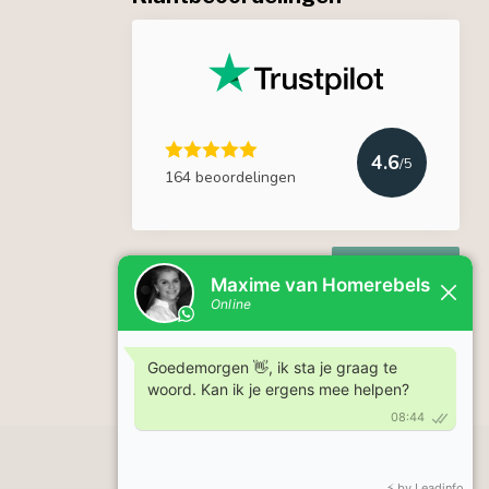
4.6
/5
164 beoordelingen
Lees meer