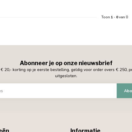
Toon
1
-
0
van 0
Abonneer je op onze nieuwsbrief
 20,- korting op je eerste bestelling, geldig voor order overs € 250, 
uitgesloten.
Abo
eën
Informatie