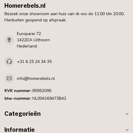
Homerebels.nl
Bezoek onze showroom aan huis van di-wo-do 11:00 t/m 20:00.
Hierbuiten geopend op afspraak.
Europarei 72
1422DA Uithoorn
Nederland
+31 6 25 24 34 35
info@homerebels.nl
KVK nummer:
85952095
btw-nummer:
NL004169473B42
Categorieën
Informatie