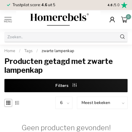
Trustpilot score:
4.6
uit 5
2 jaar
Homereb
4.6
/5.0
0
MENU
Home
/
Tags
/
zwarte lampenkap
Producten getagd met zwarte
lampenkap
Filters
Geen producten gevonden!