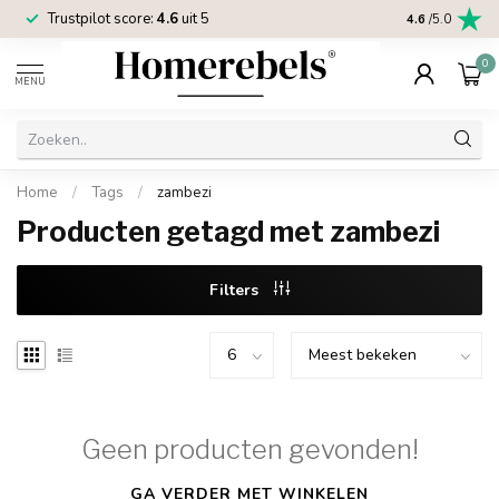
Trustpilot score:
4.6
uit 5
2 jaar
Homereb
4.6
/5.0
0
MENU
Home
/
Tags
/
zambezi
Producten getagd met zambezi
Filters
Geen producten gevonden!
GA VERDER MET WINKELEN