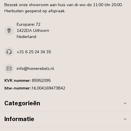
Bezoek onze showroom aan huis van di-wo-do 11:00 t/m 20:00.
Hierbuiten geopend op afspraak.
Europarei 72
1422DA Uithoorn
Nederland
+31 6 25 24 34 35
info@homerebels.nl
KVK nummer:
85952095
btw-nummer:
NL004169473B42
Categorieën
Informatie