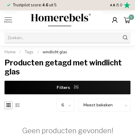
Trustpilot score:
4.6
uit 5
2 jaar
Homereb
4.6
/5.0
0
MENU
Home
/
Tags
/
windlicht glas
Producten getagd met windlicht
glas
Filters
Geen producten gevonden!