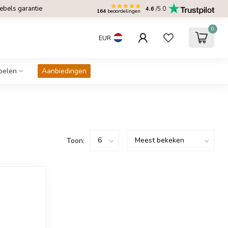
bels garantie
4.6
/5.0
164
beoordelingen
0
EUR
belen
Aanbiedingen
Toon: