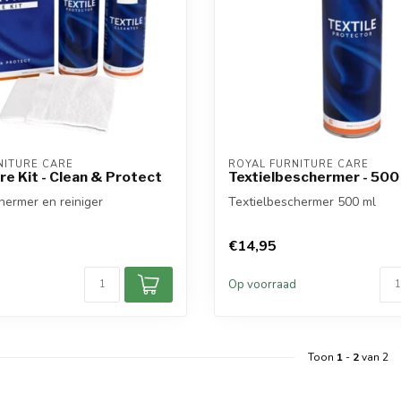
NITURE CARE
ROYAL FURNITURE CARE
are Kit - Clean & Protect
Textielbeschermer - 500
hermer en reiniger
Textielbeschermer 500 ml
€14,95
d
Op voorraad
Toon
1
-
2
van 2