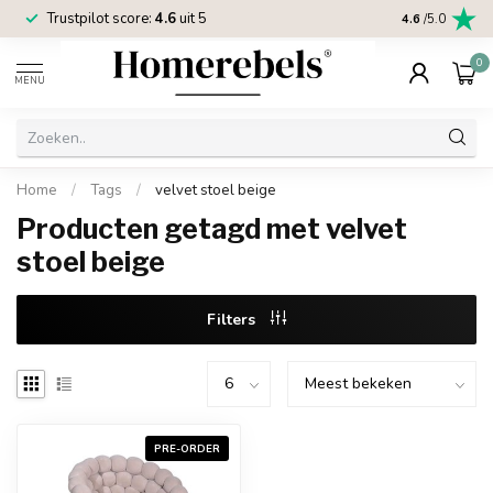
Trustpilot score:
4.6
uit 5
2 jaar
Homereb
4.6
/5.0
0
MENU
Home
/
Tags
/
velvet stoel beige
Producten getagd met velvet
stoel beige
Filters
PRE-ORDER