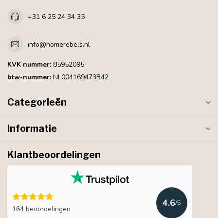
+31 6 25 24 34 35
info@homerebels.nl
KVK nummer:
85952095
btw-nummer:
NL004169473B42
Categorieën
Informatie
Klantbeoordelingen
4.6
/5
164 beoordelingen