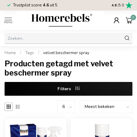
Trustpilot score:
4.6
uit 5
2 jaar
Homereb
4.6
/5.0
0
MENU
Home
/
Tags
/
velvet beschermer spray
Producten getagd met velvet
beschermer spray
Filters