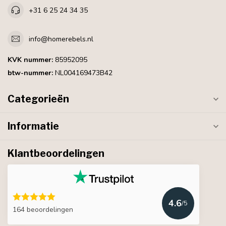
+31 6 25 24 34 35
info@homerebels.nl
KVK nummer:
85952095
btw-nummer:
NL004169473B42
Categorieën
Informatie
Klantbeoordelingen
4.6
/5
164 beoordelingen