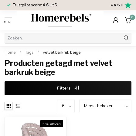
Trustpilot score:
4.6
uit 5
2 jaar
Homereb
4.6
/5.0
0
MENU
Home
/
Tags
/
velvet barkruk beige
Producten getagd met velvet
barkruk beige
Filters
PRE-ORDER