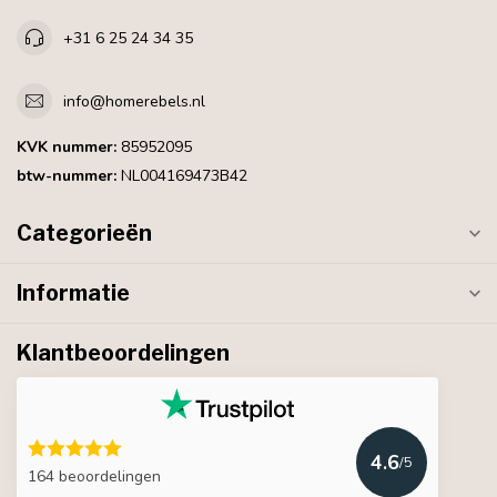
+31 6 25 24 34 35
info@homerebels.nl
KVK nummer:
85952095
btw-nummer:
NL004169473B42
Categorieën
Informatie
Klantbeoordelingen
4.6
/5
164 beoordelingen