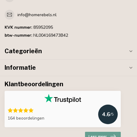
info@homerebels.nl
KVK nummer:
85952095
btw-nummer:
NL004169473B42
Categorieën
Informatie
Klantbeoordelingen
4.6
/5
164 beoordelingen
Lees meer