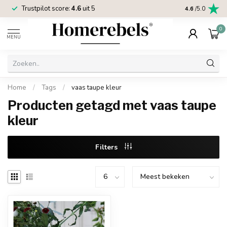
Trustpilot score:
4.6
uit 5
2 jaar
Homereb
4.6
/5.0
0
MENU
Home
/
Tags
/
vaas taupe kleur
Producten getagd met vaas taupe
kleur
Filters