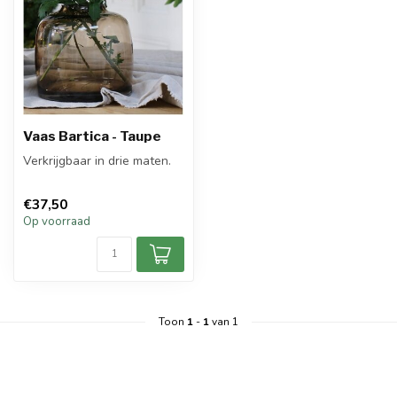
Vaas Bartica - Taupe
Verkrijgbaar in drie maten.
€37,50
Op voorraad
Toon
1
-
1
van 1