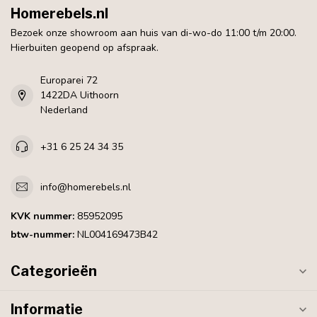
Homerebels.nl
Bezoek onze showroom aan huis van di-wo-do 11:00 t/m 20:00.
Hierbuiten geopend op afspraak.
Europarei 72
1422DA Uithoorn
Nederland
+31 6 25 24 34 35
info@homerebels.nl
KVK nummer:
85952095
btw-nummer:
NL004169473B42
Categorieën
Informatie