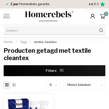
2 jaar
Homerebels garantie
4.6
/5.0
0
MENU
Home
/
Tags
/
textile cleantex
Producten getagd met textile
cleantex
Filters