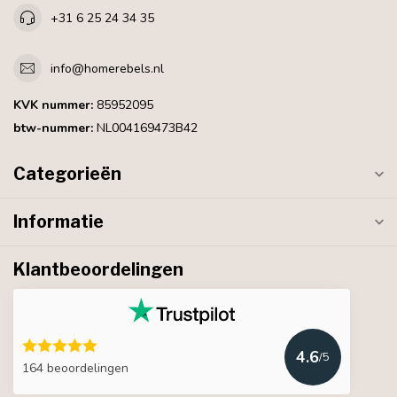
+31 6 25 24 34 35
info@homerebels.nl
KVK nummer:
85952095
btw-nummer:
NL004169473B42
Categorieën
Informatie
Klantbeoordelingen
4.6
/5
164 beoordelingen