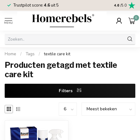
Trustpilot score:
4.6
uit 5
2 jaar
Homereb
4.6
/5.0
0
MENU
Home
/
Tags
/
textile care kit
Producten getagd met textile
care kit
Filters