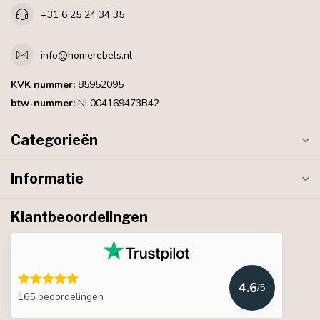
+31 6 25 24 34 35
info@homerebels.nl
KVK nummer:
85952095
btw-nummer:
NL004169473B42
Categorieën
Informatie
Klantbeoordelingen
4.6
/5
165 beoordelingen