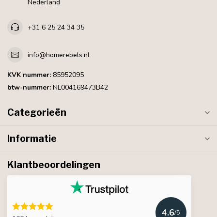
Nederland
+31 6 25 24 34 35
info@homerebels.nl
KVK nummer:
85952095
btw-nummer:
NL004169473B42
Categorieën
Informatie
Klantbeoordelingen
4.6
/5