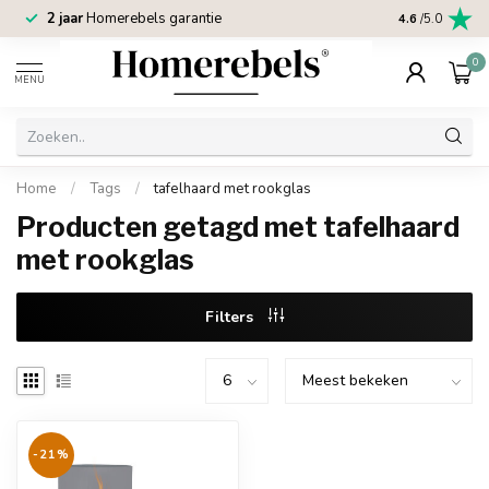
2 jaar
Homerebels garantie
4.6
/5.0
0
MENU
Home
/
Tags
/
tafelhaard met rookglas
Producten getagd met tafelhaard
met rookglas
Filters
-21%