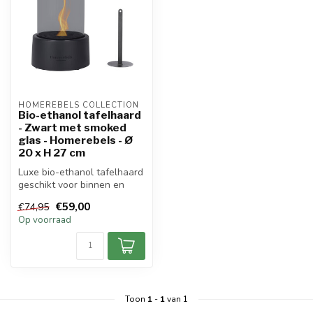
HOMEREBELS COLLECTION
Bio-ethanol tafelhaard
- Zwart met smoked
glas - Homerebels - Ø
20 x H 27 cm
Luxe bio-ethanol tafelhaard
geschikt voor binnen en
buiten.
€59,00
€74,95
Op voorraad
Toon
1
-
1
van 1