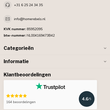
+31 6 25 24 34 35
info@homerebels.nl
KVK nummer:
85952095
btw-nummer:
NL004169473B42
Categorieën
Informatie
Klantbeoordelingen
4.6
/5
164 beoordelingen