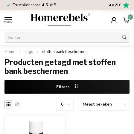
Trustpilot score:
4.6
uit 5
2 jaar
Homereb
4.6
/5.0
0
MENU
Home
/
Tags
/
stoffen bank beschermen
Producten getagd met stoffen
bank beschermen
Filters