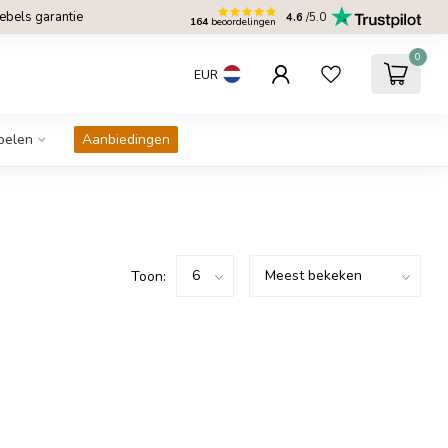
bels garantie
4.6
/5.0
164
beoordelingen
0
EUR
belen
Aanbiedingen
Toon: