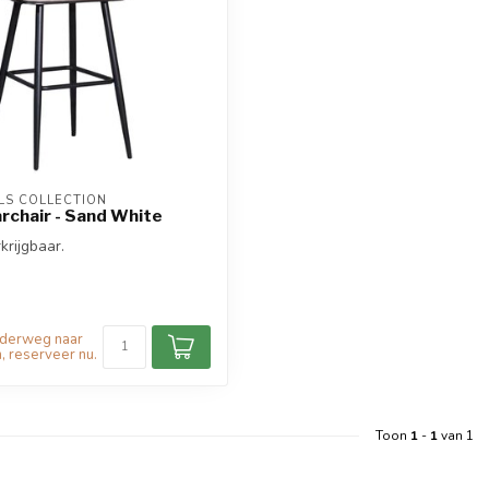
S COLLECTION
rchair - Sand White
krijgbaar.
nderweg naar
, reserveer nu.
Toon
1
-
1
van 1