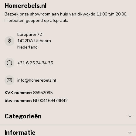
Homerebels.nl
Bezoek onze showroom aan huis van di-wo-do 11:00 t/m 20:00.
Hierbuiten geopend op afspraak.
Europarei 72
1422DA Uithoorn
Nederland
+31 6 25 24 34 35
info@homerebels.nl
KVK nummer:
85952095
btw-nummer:
NL004169473B42
Categorieën
Informatie