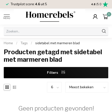
Trustpilot score:
4.6
uit 5
2 jaar
Homereb
4.6
/5.0
0
MENU
Home
/
Tags
/
sidetabel met marmeren blad
Producten getagd met sidetabel
met marmeren blad
Filters
Geen producten gevonden!