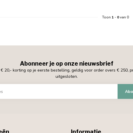
Toon
1
-
0
van 0
Abonneer je op onze nieuwsbrief
 20,- korting op je eerste bestelling, geldig voor order overs € 250, 
uitgesloten.
Abo
eën
Informatie