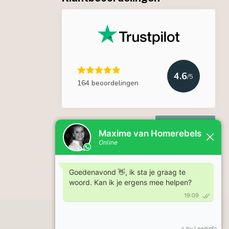
4.6
/5
164 beoordelingen
Lees meer