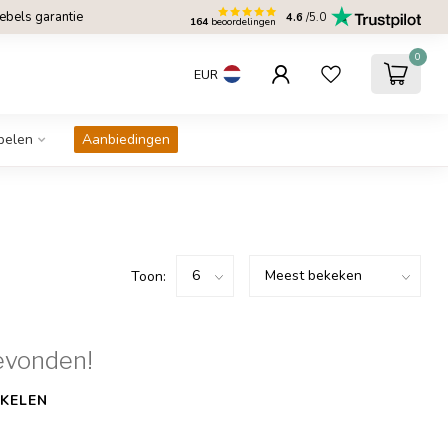
bels garantie
4.6
/5.0
164
beoordelingen
0
EUR
belen
Aanbiedingen
Toon:
evonden!
KELEN