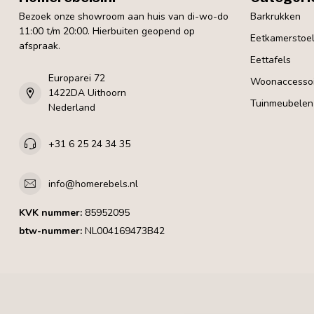
Bezoek onze showroom aan huis van di-wo-do
Barkrukken
11:00 t/m 20:00. Hierbuiten geopend op
Eetkamerstoe
afspraak.
Eettafels
Europarei 72
Woonaccessoi
1422DA Uithoorn
Tuinmeubelen
Nederland
+31 6 25 24 34 35
info@homerebels.nl
KVK nummer:
85952095
btw-nummer:
NL004169473B42