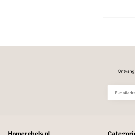
Ontvang €
Homerebels.nl
Categori