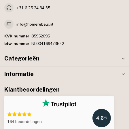
+31 6 25 24 34 35
info@homerebels.nl
KVK nummer:
85952095
btw-nummer:
NL004169473B42
Categorieën
Informatie
Klantbeoordelingen
4.6
/5
164 beoordelingen