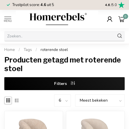
Trustpilot score:
4.6
uit 5
2 jaar
Homereb
4.6
/5.0
0
MENU
Home
/
Tags
/
roterende stoel
Producten getagd met roterende
stoel
Filters