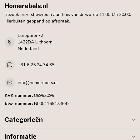
Homerebels.nl
Bezoek onze showroom aan huis van di-wo-do 11:00 t/m 20:00.
Hierbuiten geopend op afspraak.
Europarei 72
1422DA Uithoorn
Nederland
+31 6 25 24 34 35
info@homerebels.nl
KVK nummer:
85952095
btw-nummer:
NL004169473B42
Categorieën
Informatie