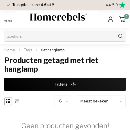
Trustpilot score:
4.6
uit 5
2 jaar
Homereb
4.6
/5.0
0
MENU
Home
/
Tags
/
riet hanglamp
Producten getagd met riet
hanglamp
Filters
Geen producten gevonden!