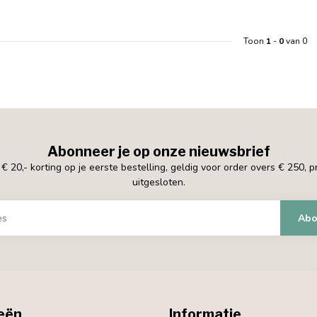
Toon
1
-
0
van 0
Abonneer je op onze nieuwsbrief
 20,- korting op je eerste bestelling, geldig voor order overs € 250, 
uitgesloten.
Abo
eën
Informatie