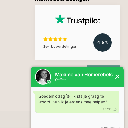
4.6
/5
164 beoordelingen
Lees meer