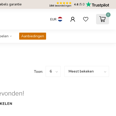
bels garantie
4.6
/5.0
164
beoordelingen
0
EUR
belen
Aanbiedingen
Toon:
evonden!
KELEN