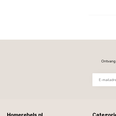
Ontvang €
Homerebels.nl
Categori