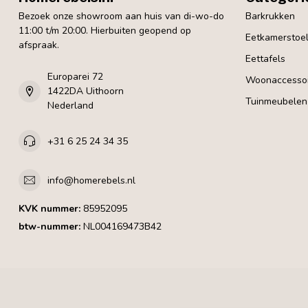
Bezoek onze showroom aan huis van di-wo-do
Barkrukken
11:00 t/m 20:00. Hierbuiten geopend op
Eetkamerstoe
afspraak.
Eettafels
Europarei 72
Woonaccessoi
1422DA Uithoorn
Tuinmeubelen
Nederland
+31 6 25 24 34 35
info@homerebels.nl
KVK nummer:
85952095
btw-nummer:
NL004169473B42