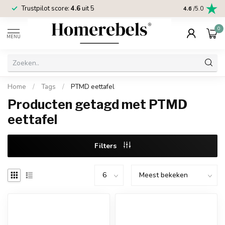
Trustpilot score:
4.6
uit 5
2 jaar
Homereb
4.6
/5.0
0
MENU
Home
/
Tags
/
PTMD eettafel
Producten getagd met PTMD
eettafel
Filters