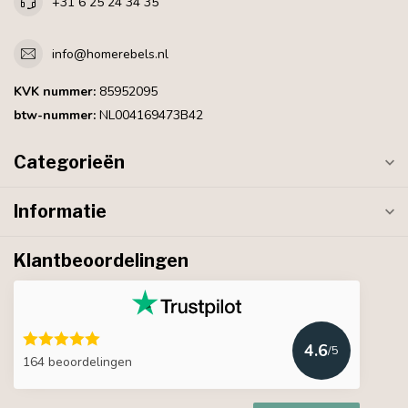
+31 6 25 24 34 35
info@homerebels.nl
KVK nummer:
85952095
btw-nummer:
NL004169473B42
Categorieën
Informatie
Klantbeoordelingen
4.6
/5
164 beoordelingen