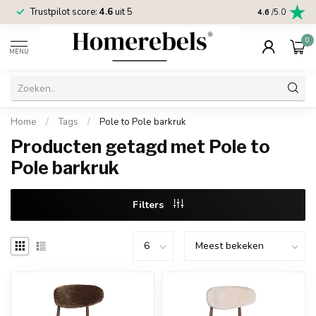
Trustpilot score:
4.6
uit 5
2 jaar
Homereb
4.6
/5.0
0
MENU
Home
/
Tags
/
Pole to Pole barkruk
Producten getagd met Pole to
Pole barkruk
Filters