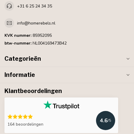
+31 6 25 24 34 35
info@homerebels.nl
KVK nummer:
85952095
btw-nummer:
NL004169473B42
Categorieën
Informatie
Klantbeoordelingen
4.6
/5
164 beoordelingen