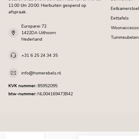
11:00 t/m 20:00. Hierbuiten geopend op
Eetkamerstoe
afspraak.
Eettafels
Europarei 72
Woonaccessoi
1422DA Uithoorn
Tuinmeubelen
Nederland
+31 6 25 24 34 35
info@homerebels.nl
KVK nummer:
85952095
btw-nummer:
NL004169473B42