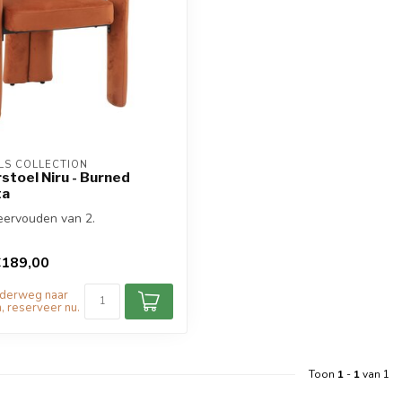
S COLLECTION
toel Niru - Burned
ta
eervouden van 2.
€189,00
nderweg naar
, reserveer nu.
Toon
1
-
1
van 1