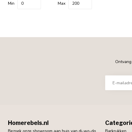
Min
Max
Ontvang €
Homerebels.nl
Categori
Bezoek onze showroom aan huis van di-wo-do
Barkrukken