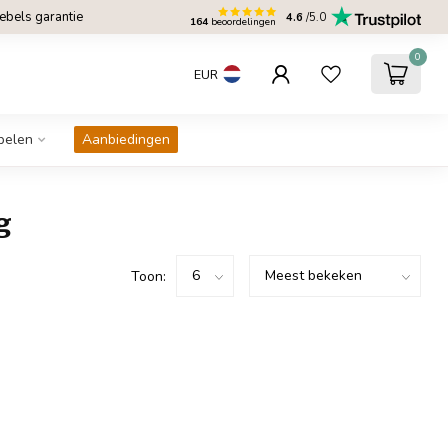
bels garantie
4.6
/5.0
164
beoordelingen
0
EUR
belen
Aanbiedingen
g
Toon: