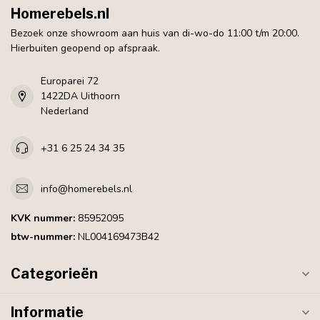
Homerebels.nl
Bezoek onze showroom aan huis van di-wo-do 11:00 t/m 20:00.
Hierbuiten geopend op afspraak.
Europarei 72
1422DA Uithoorn
Nederland
+31 6 25 24 34 35
info@homerebels.nl
KVK nummer:
85952095
btw-nummer:
NL004169473B42
Categorieën
Informatie