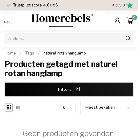
Trustpilot score:
4.6
uit 5
2 jaar
Homereb
4.6
/5.0
0
MENU
Home
/
Tags
/
naturel rotan hanglamp
Producten getagd met naturel
rotan hanglamp
Filters
Geen producten gevonden!