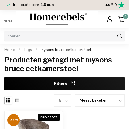
Trustpilot score:
4.6
uit 5
2 jaar
Homereb
4.6
/5.0
0
MENU
Home
/
Tags
/
mysons bruce eetkamerstoel
Producten getagd met mysons
bruce eetkamerstoel
Filters
PRE-ORDER
-33%