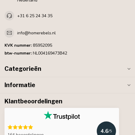
Nederland
+31 6 25 24 34 35
info@homerebels.nl
KVK nummer:
85952095
btw-nummer:
NL004169473B42
Categorieën
Informatie
Klantbeoordelingen
4.6
/5
164 beoordelingen