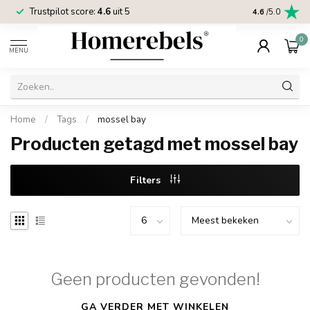
Trustpilot score:
4.6
uit 5
2 jaar
Homereb
4.6
/5.0
0
MENU
Home
/
Tags
/
mossel bay
Producten getagd met mossel bay
Filters
Geen producten gevonden!
GA VERDER MET WINKELEN