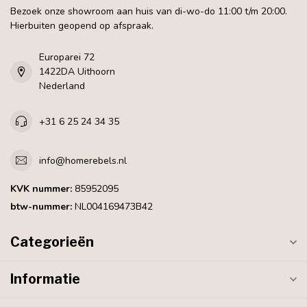
Bezoek onze showroom aan huis van di-wo-do 11:00 t/m 20:00.
Hierbuiten geopend op afspraak.
Europarei 72
1422DA Uithoorn
Nederland
+31 6 25 24 34 35
info@homerebels.nl
KVK nummer:
85952095
btw-nummer:
NL004169473B42
Categorieën
Informatie