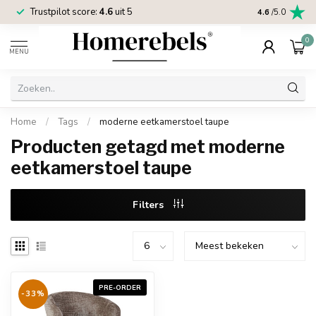
Trustpilot score:
4.6
uit 5
2 jaar
Homereb
4.6
/5.0
0
MENU
Home
/
Tags
/
moderne eetkamerstoel taupe
Producten getagd met moderne
eetkamerstoel taupe
Filters
PRE-ORDER
-33%