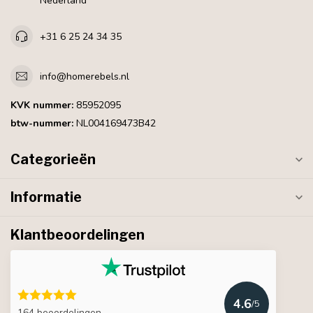
Nederland
+31 6 25 24 34 35
info@homerebels.nl
KVK nummer:
85952095
btw-nummer:
NL004169473B42
Categorieën
Informatie
Klantbeoordelingen
4.6
/5
164 beoordelingen