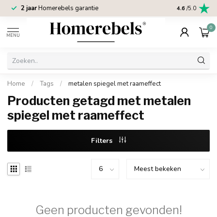
2 jaar
Homerebels garantie
4.6
/5.0
0
MENU
Home
/
Tags
/
metalen spiegel met raameffect
Producten getagd met metalen
spiegel met raameffect
Filters
Geen producten gevonden!