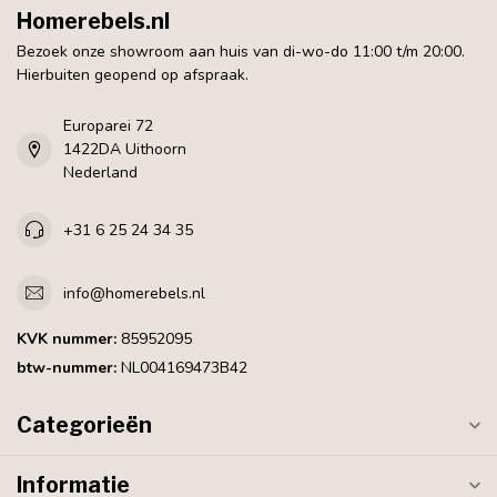
Homerebels.nl
Bezoek onze showroom aan huis van di-wo-do 11:00 t/m 20:00.
Hierbuiten geopend op afspraak.
Europarei 72
1422DA Uithoorn
Nederland
+31 6 25 24 34 35
info@homerebels.nl
KVK nummer:
85952095
btw-nummer:
NL004169473B42
Categorieën
Informatie