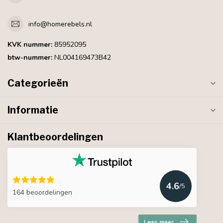
info@homerebels.nl
KVK nummer:
85952095
btw-nummer:
NL004169473B42
Categorieën
Informatie
Klantbeoordelingen
4.6
/5
164 beoordelingen
Lees meer