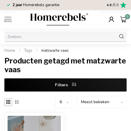
2 jaar
Homerebels garantie
4.6
/5.0
0
MENU
Home
/
Tags
/
matzwarte vaas
Producten getagd met matzwarte
vaas
Filters