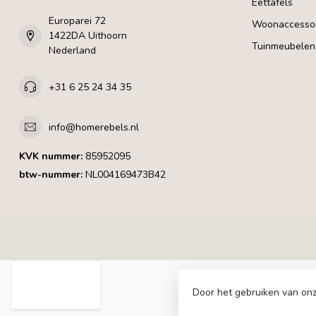
Eettafels
Europarei 72
Woonaccessoi
1422DA Uithoorn
Tuinmeubelen
Nederland
+31 6 25 24 34 35
info@homerebels.nl
KVK nummer:
85952095
btw-nummer:
NL004169473B42
Door het gebruiken van onz