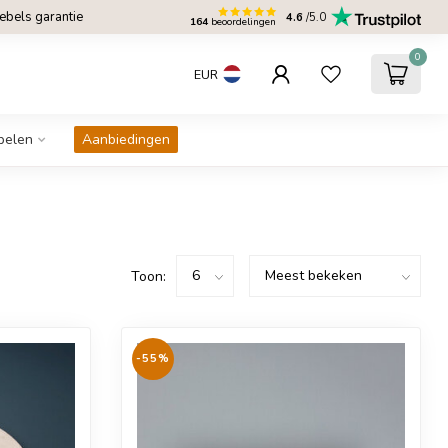
bels garantie
4.6
/5.0
164
beoordelingen
0
EUR
belen
Aanbiedingen
Toon:
-55%