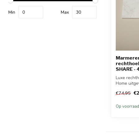
Min
Max
Marmeren 
rechthoek
SHARE - 
Luxe rechth
Home uitgev
m...
€2
€74,95
Op voorraa