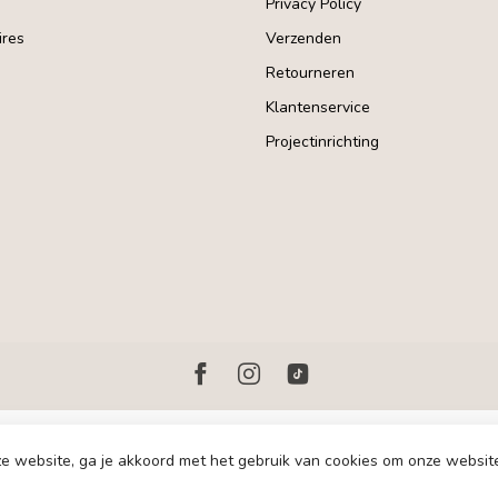
Privacy Policy
res
Verzenden
Retourneren
Klantenservice
Projectinrichting
e website, ga je akkoord met het gebruik van cookies om onze websit
© Copyright 2026 Homerebels.nl - Development:
emarkable