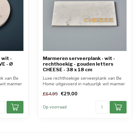
wit -
Marmeren serveerplank - wit -
VE - Ø
rechthoekig - gouden letters
CHEESE - 38 x 18 cm
nk van Be
Luxe rechthoekige serveerplank van Be
 wit marmer
Home uitgevoerd in natuurlijk wit marmer
m...
€29,00
€64,95
Op voorraad