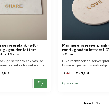
serveerplank - wit -
Marmeren serveerplank - 
ig - gouden letters
rond - gouden letters LO
46 x 14 cm
30cm
oekige serveerplank van Be
Luxe rechthoekige serveerpla
oerd in natuurlijk wit marmer
Home uitgevoerd in natuurlijk
m...
9,00
€29,00
€64,95
d
Op voorraad
Toon
1
-
3
van 3