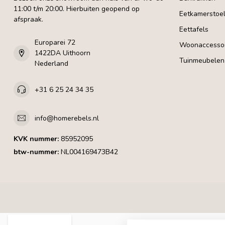
11:00 t/m 20:00. Hierbuiten geopend op
Eetkamerstoe
afspraak.
Eettafels
Europarei 72
Woonaccessoi
1422DA Uithoorn
Tuinmeubelen
Nederland
+31 6 25 24 34 35
info@homerebels.nl
KVK nummer:
85952095
btw-nummer:
NL004169473B42