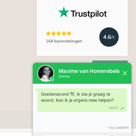
4.6
/5
164 beoordelingen
Lees meer