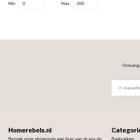
Min
Max
Ontvang €
Homerebels.nl
Categori
Bezoek onze showroom aan huis van di-wo-do
Barkrukken