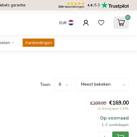
bels garantie
4.6
/5.0
164
beoordelingen
0
EUR
belen
Aanbiedingen
Toon:
€169,00
€209,00
Je bespaart 19%
Op voorraad
1-2 werkdagen