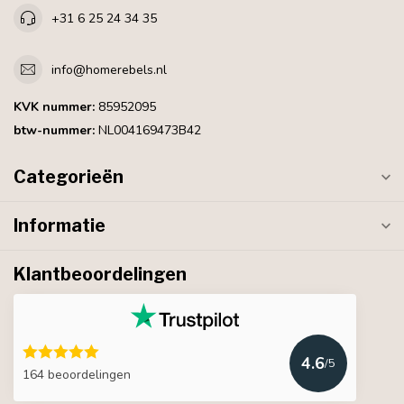
+31 6 25 24 34 35
info@homerebels.nl
KVK nummer:
85952095
btw-nummer:
NL004169473B42
Categorieën
Informatie
Klantbeoordelingen
4.6
/5
164 beoordelingen