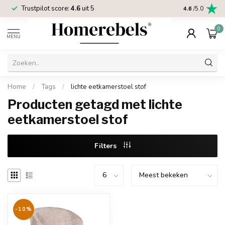
Trustpilot score:
4.6
uit 5
2 jaar
Homereb
4.6
/5.0
0
MENU
Home
/
Tags
/
lichte eetkamerstoel stof
Producten getagd met lichte
eetkamerstoel stof
Filters
-10%