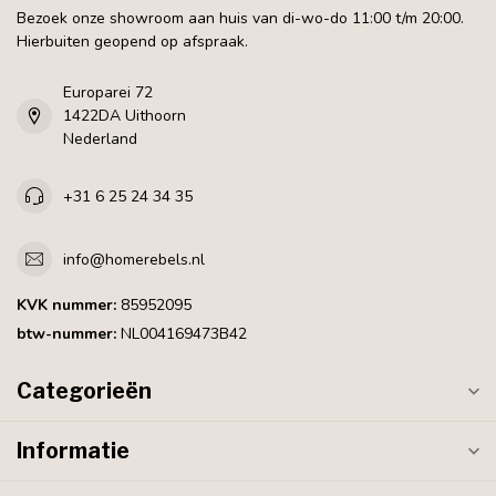
Bezoek onze showroom aan huis van di-wo-do 11:00 t/m 20:00.
Hierbuiten geopend op afspraak.
Europarei 72
1422DA Uithoorn
Nederland
+31 6 25 24 34 35
info@homerebels.nl
KVK nummer:
85952095
btw-nummer:
NL004169473B42
Categorieën
Informatie