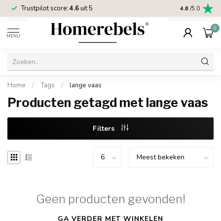
Trustpilot score:
4.6
uit 5
2 jaar
Homereb
4.6
/5.0
0
MENU
Home
/
Tags
/
lange vaas
Producten getagd met lange vaas
Filters
Geen producten gevonden!
GA VERDER MET WINKELEN