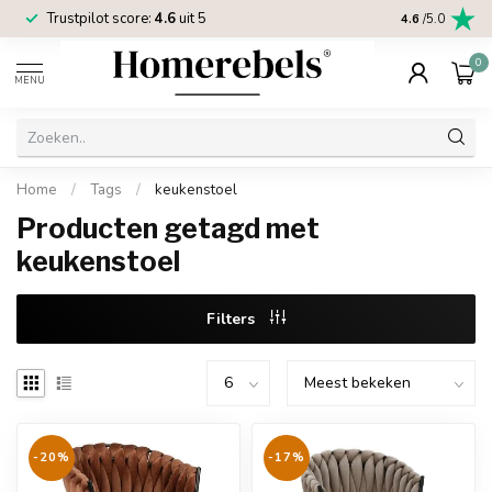
Trustpilot score:
4.6
uit 5
2 jaar
Homereb
4.6
/5.0
0
MENU
Home
/
Tags
/
keukenstoel
Producten getagd met
keukenstoel
Filters
-20%
-17%