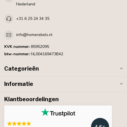
Nederland
+31 6 25 24 34 35
info@homerebels.nl
KVK nummer:
85952095
btw-nummer:
NL004169473B42
Categorieën
Informatie
Klantbeoordelingen