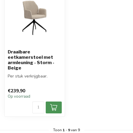
Draaibare
eetkamerstoel met
armleuning - Storm -
Beige
Per stuk verkrijgbaar.
€239,90
Op voorraad
Toon
1
-
9
van 9