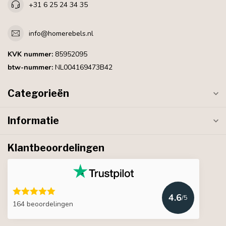
+31 6 25 24 34 35
info@homerebels.nl
KVK nummer:
85952095
btw-nummer:
NL004169473B42
Categorieën
Informatie
Klantbeoordelingen
4.6
/5
164 beoordelingen