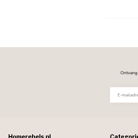
Ontvang €
Homerebels.nl
Categori