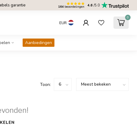
bels garantie
4.6
/5.0
164
beoordelingen
0
EUR
belen
Aanbiedingen
Toon:
evonden!
KELEN