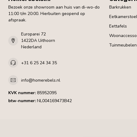
Bezoek onze showroom aan huis van di-wo-do
Barkrukken
11:00 t/m 20:00. Hierbuiten geopend op
Eetkamerstoe
afspraak.
Eettafels
Europarei 72
Woonaccessoi
1422DA Uithoorn
Tuinmeubelen
Nederland
+31 6 25 24 34 35
info@homerebels.nl
KVK nummer:
85952095
btw-nummer:
NL004169473B42