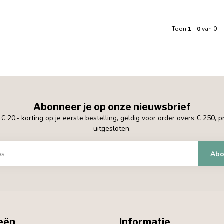
Toon
1
-
0
van 0
Abonneer je op onze nieuwsbrief
 20,- korting op je eerste bestelling, geldig voor order overs € 250, 
uitgesloten.
Abo
eën
Informatie