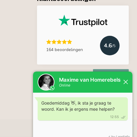
4.6
/5
164 beoordelingen
Lees meer