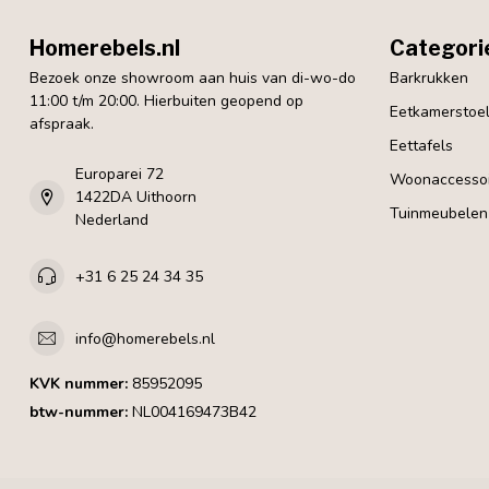
Homerebels.nl
Categori
Bezoek onze showroom aan huis van di-wo-do
Barkrukken
11:00 t/m 20:00. Hierbuiten geopend op
Eetkamerstoe
afspraak.
Eettafels
Europarei 72
Woonaccessoi
1422DA Uithoorn
Tuinmeubelen
Nederland
+31 6 25 24 34 35
info@homerebels.nl
KVK nummer:
85952095
btw-nummer:
NL004169473B42