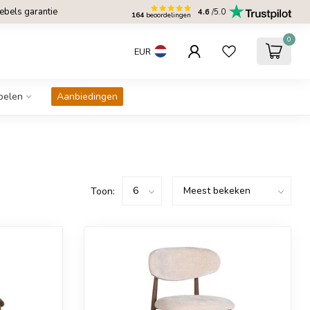
bels garantie
4.6
/5.0
164
beoordelingen
0
EUR
belen
Aanbiedingen
Toon: