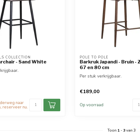
S COLLECTION
POLE TO POLE
rchair - Sand White
Barkruk Japandi - Bruin -
67 en 80 cm
krijgbaar.
Per stuk verkrijgbaar.
€189,00
nderweg naar
Op voorraad
, reserveer nu.
Toon
1
-
3
van 3