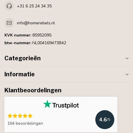
+31 6 25 24 34 35
info@homerebels.nl
KVK nummer:
85952095
btw-nummer:
NL004169473B42
Categorieën
Informatie
Klantbeoordelingen
4.6
/5
164 beoordelingen