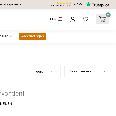
bels garantie
4.6
/5.0
164
beoordelingen
0
EUR
belen
Aanbiedingen
Toon:
evonden!
KELEN