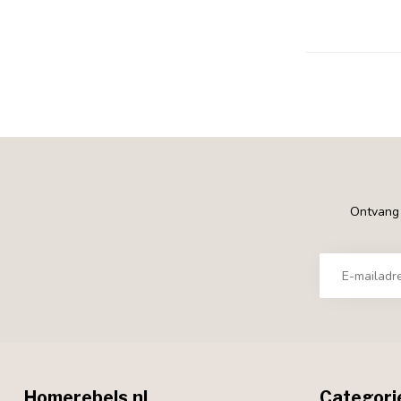
Ontvang €
Homerebels.nl
Categori