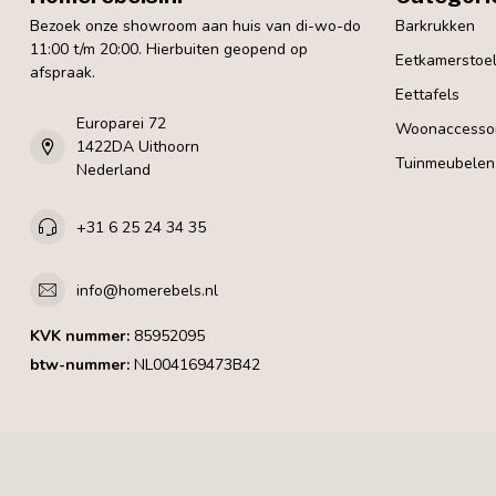
Bezoek onze showroom aan huis van di-wo-do
Barkrukken
11:00 t/m 20:00. Hierbuiten geopend op
Eetkamerstoe
afspraak.
Eettafels
Europarei 72
Woonaccessoi
1422DA Uithoorn
Tuinmeubelen
Nederland
+31 6 25 24 34 35
info@homerebels.nl
KVK nummer:
85952095
btw-nummer:
NL004169473B42