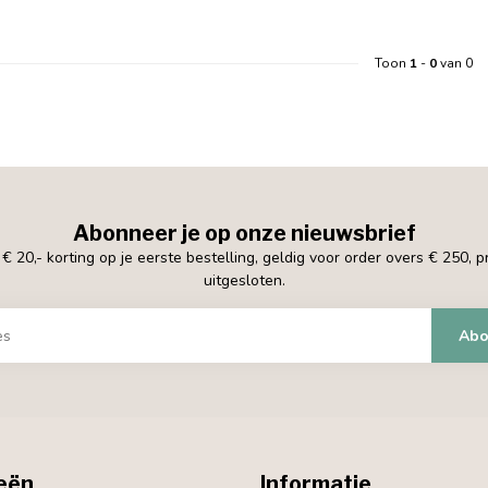
Toon
1
-
0
van 0
Abonneer je op onze nieuwsbrief
 20,- korting op je eerste bestelling, geldig voor order overs € 250, 
uitgesloten.
Abo
eën
Informatie