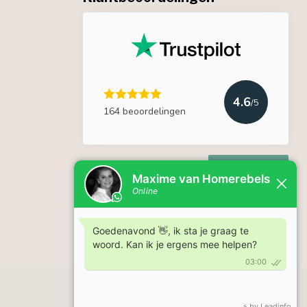
4.6
/5
164 beoordelingen
Lees meer