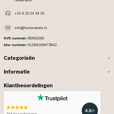
Nederland
+31 6 25 24 34 35
info@homerebels.nl
KVK nummer:
85952095
btw-nummer:
NL004169473B42
Categorieën
Informatie
Klantbeoordelingen
4.6
/5
164 beoordelingen