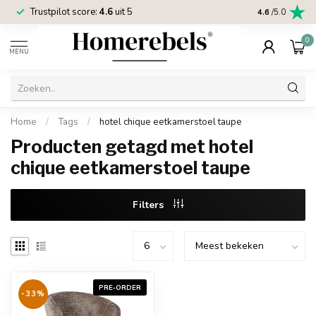
Trustpilot score:
4.6
uit 5
2 jaar
Homereb
4.6
/5.0
0
MENU
Home
/
Tags
/
hotel chique eetkamerstoel taupe
Producten getagd met hotel
chique eetkamerstoel taupe
Filters
PRE-ORDER
-33%