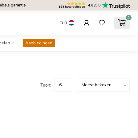
bels garantie
4.6
/5.0
164
beoordelingen
0
EUR
belen
Aanbiedingen
Toon: