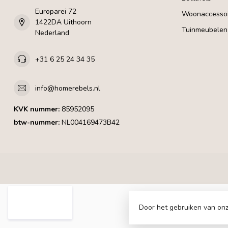
Europarei 72
Woonaccessoi
1422DA Uithoorn
Tuinmeubelen
Nederland
+31 6 25 24 34 35
info@homerebels.nl
KVK nummer:
85952095
btw-nummer:
NL004169473B42
Door het gebruiken van onz