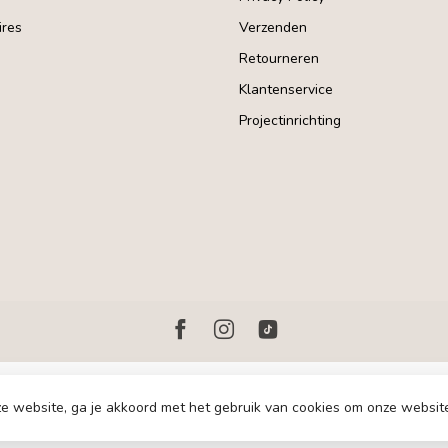
res
Verzenden
Retourneren
Klantenservice
Projectinrichting
e website, ga je akkoord met het gebruik van cookies om onze websit
© Copyright 2026 Homerebels.nl - Development:
emarkable