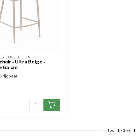
S COLLECTION
hair - Ultra Beige -
e 65 cm
krijgbaar.
d
Toon
1
-
1
van 1