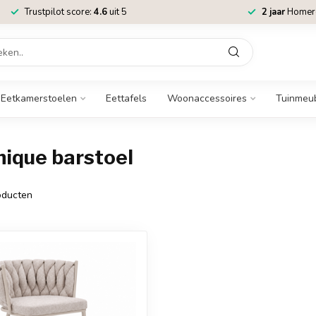
Trustpilot score:
4.6
uit 5
2 jaar
Homere
Eetkamerstoelen
Eettafels
Woonaccessoires
Tuinmeu
hique barstoel
ducten