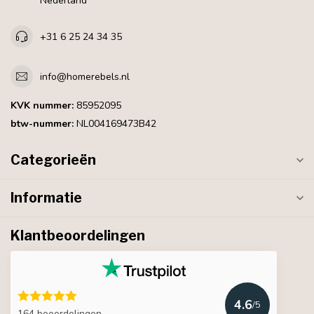
Nederland
+31 6 25 24 34 35
info@homerebels.nl
KVK nummer:
85952095
btw-nummer:
NL004169473B42
Categorieën
Informatie
Klantbeoordelingen
4.6
/5
164 beoordelingen