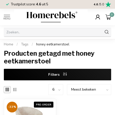
Trustpilot score:
4.6
uit 5
2 jaar
Homereb
4.6
/5.0
0
MENU
Home
/
Tags
/
honey eetkamerstoel
Producten getagd met honey
eetkamerstoel
Filters
PRE-ORDER
-33%