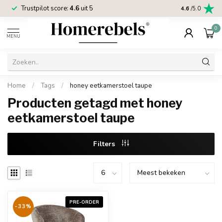
Trustpilot score:
4.6
uit 5
2 jaar
Homereb
4.6
/5.0
0
MENU
Home
/
Tags
/
honey eetkamerstoel taupe
Producten getagd met honey
eetkamerstoel taupe
Filters
PRE-ORDER
-33%