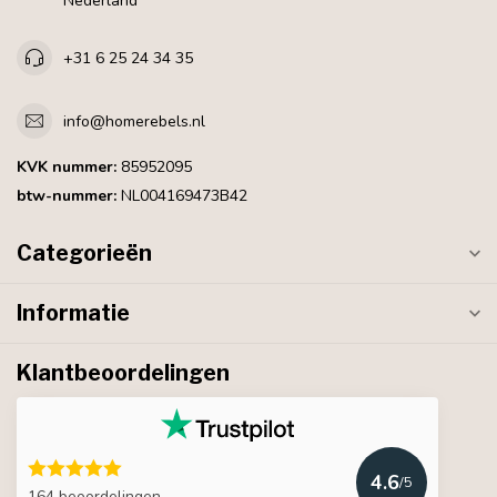
Nederland
+31 6 25 24 34 35
info@homerebels.nl
KVK nummer:
85952095
btw-nummer:
NL004169473B42
Categorieën
Informatie
Klantbeoordelingen
4.6
/5
164 beoordelingen