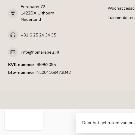
Europarei 72
Woonaccessoi
1422DA Uithoorn
Tuinmeubelen
Nederland
+31 6 25 24 34 35
info@homerebels.nl
KVK nummer:
85952095
btw-nummer:
NL004169473B42
Door het gebruiken van onz