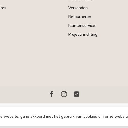
res
Verzenden
Retourneren
Klantenservice
Projectinrichting
e website, ga je akkoord met het gebruik van cookies om onze websit
© Copyright 2026 Homerebels.nl - Development:
emarkable