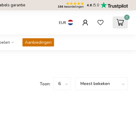
bels garantie
4.6
/5.0
164
beoordelingen
0
EUR
belen
Aanbiedingen
Toon: