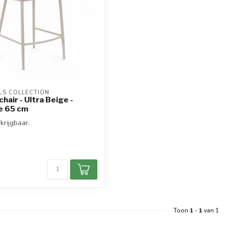
S COLLECTION
hair - Ultra Beige -
e 65 cm
krijgbaar.
d
Toon
1
-
1
van 1