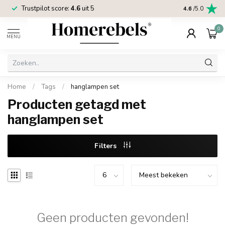
Trustpilot score:
4.6
uit 5
2 jaar
Homereb
4.6
/5.0
0
MENU
Home
/
Tags
/
hanglampen set
Producten getagd met
hanglampen set
Filters
Geen producten gevonden!