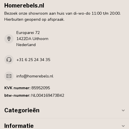
Homerebels.nl
Bezoek onze showroom aan huis van di-wo-do 11:00 t/m 20:00.
Hierbuiten geopend op afspraak.
Europarei 72
1422DA Uithoorn
Nederland
+31 6 25 24 34 35
info@homerebels.nl
KVK nummer:
85952095
btw-nummer:
NL004169473B42
Categorieën
Informatie