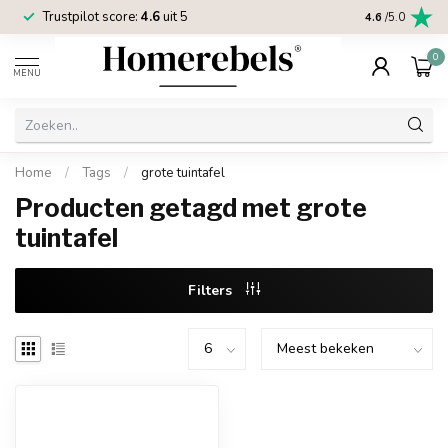
Trustpilot score:
4.6
uit 5
2 jaar
Homereb
4.6
/5.0
0
MENU
Home
/
Tags
/
grote tuintafel
Producten getagd met grote
tuintafel
Filters