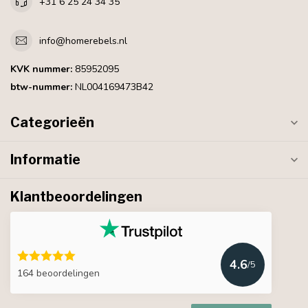
+31 6 25 24 34 35
info@homerebels.nl
KVK nummer:
85952095
btw-nummer:
NL004169473B42
Categorieën
Informatie
Klantbeoordelingen
4.6
/5
164 beoordelingen